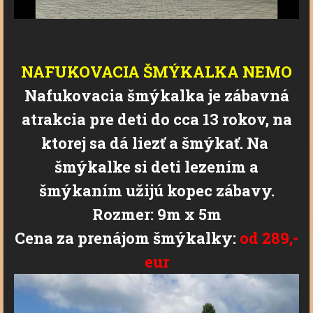
NAFUKOVACIA ŠMÝKALKA NEMO
Nafukovacia šmýkalka je zábavná
atrakcia pre deti do cca 13 rokov, na
ktorej sa dá liezť a šmýkať.
Na
šmýkalke si deti lezením a
šmýkaním užijú kopec zábavy.
Rozmer: 9m x 5m
Cena za prenájom šmýkalky:
od 289,-
eur