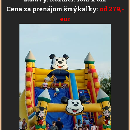
Cena za prenájom šmýkalky:
od
279,-
eur