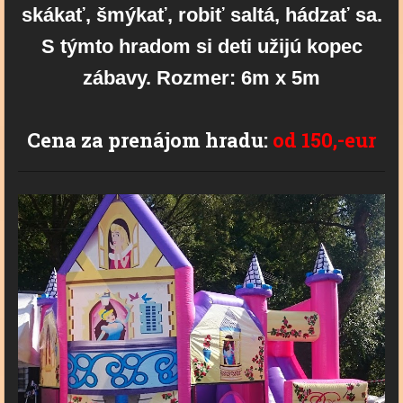
skákať, šmýkať, robiť saltá, hádzať sa.
S týmto hradom si deti užijú kopec
zábavy. Rozmer: 6m x 5m
Cena za prenájom hradu:
od 150,-eur