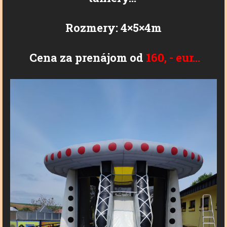
Rozmery: 4×5×4m
Cena za prenájom od
160,
-
eur...