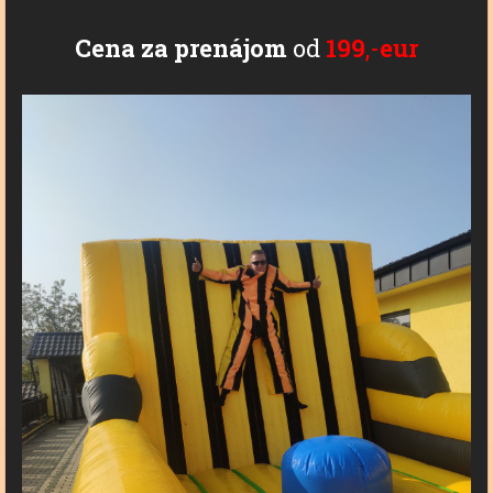
Cena
za
prenájom
od
199
,-
eur