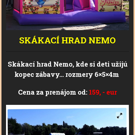
SKÁKACÍ HRAD
NEMO
Skákací hrad Nemo, kde si deti užijú
kopec zábavy... rozmery 6×5×4m
Cena za prenájom od:
159, - eur