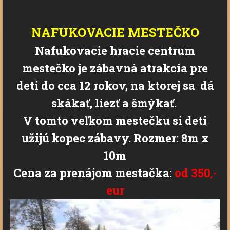
NAFUKOVACIE MESTEČKO
Nafukovacie hracie centrum
mestečko je zábavná atrakcia pre
deti do cca 12 rokov, na ktorej sa dá
skákať, liezť a šmýkať.
V tomto veľkom mestečku si deti
užijú kopec zábavy. Rozmer: 8m x
10m
Cena za prenájom mestačka:
od
350
,
-
eur