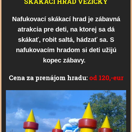
SKÁKACÍ HRAD VEŽIČKY
Nafukovací skákací hrad je zábavná
atrakcia pre deti, na ktorej sa dá
skákať, robit saltá, hádzať sa. S
nafukovacím hradom si deti užijú
kopec zábavy.
Cena za prenájom hradu:
od 120,-eur