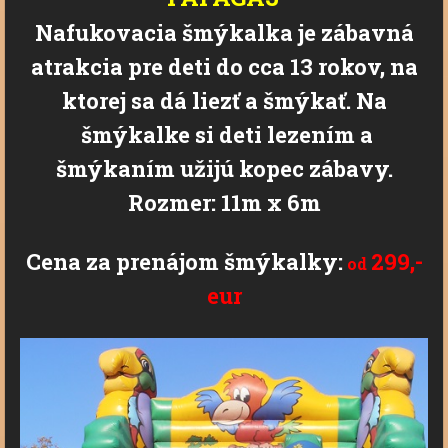
Nafukovacia šmýkalka je zábavná
atrakcia pre deti do cca 13 rokov, na
ktorej sa dá liezť a šmýkať.
Na
šmýkalke si deti lezením a
šmýkaním užijú kopec zábavy.
Rozmer: 11m x 6m
Cena za prenájom šmýkalky:
29
9,-
od
eur