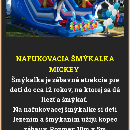
NAFUKOVACIA ŠMÝKALKA
MICKEY
Šmýkalka je zábavná atrakcia pre
deti do cca 12 rokov, na ktorej sa dá
liezť a šmýkať.
Na nafukovacej
šmýkalke
si deti
lezením a šmýkaním užijú kopec
zábavy. Rozmer: 10m x 5m