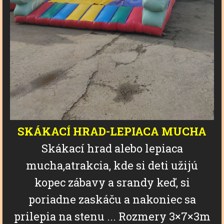
SKÁKACÍ
HRAD-
LEPIACA
MUCHA
Skákací hrad alebo lepiaca
mucha,atrakcia, kde si deti užijú
kopec zábavy a srandy keď, si
poriadne zaskáču a nakoniec sa
prilepia na stenu ... Rozmery 3×7×3m