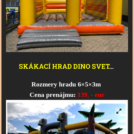
SKÁKACÍ
HRAD
DINO
SVET
...
Rozmery hradu 6×5×3m
Cena prenájmu:
139
, -
eur