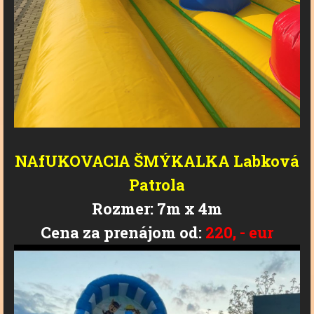
NAfUKOVACIA
ŠMÝKALKA
Labková
Patrola
Rozmer: 7m x 4m
Cena za prenájom od:
220, - eur