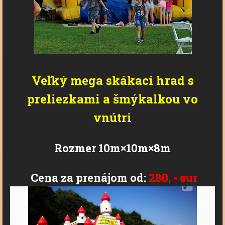
Veľký mega skákací hrad s
preliezkami a šmýkalkou vo
vnútri
Rozmer 10m×10m×8m
Cena za prenájom od:
280, - eur