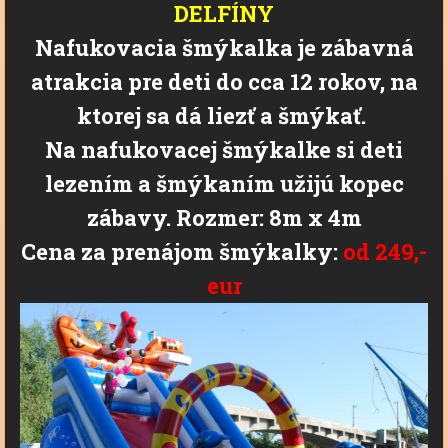
DELFÍNY
Nafukovacia šmýkalka je zábavná
atrakcia pre deti do cca 12 rokov, na
ktorej sa dá liezť a šmýkať.
Na nafukovacej
š
mýkalke si deti
lezením a šmýkaním užijú kopec
zábavy. Rozmer: 8m x 4m
Cena za prenájom šmýkalky
:
od
249
,-
eur