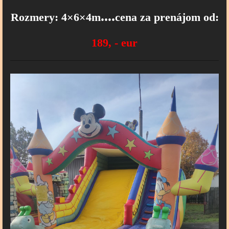
....
Rozmery: 4×6×4m
cena za prenájom od:
189, - eur