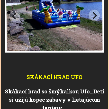
SKÁKACÍ
HRAD
UFO
Skákací hrad so šmýkalkou Ufo...Deti
si užijú kopec zábavy v lietajúcom
taniery...